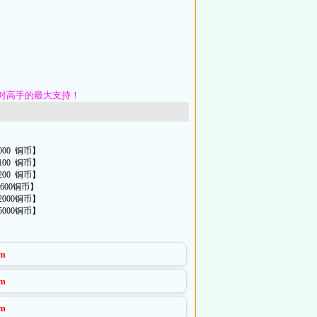
对高手的最大支持！
送000 铜币】
100 铜币】
200 铜币】
送600铜币】
2000铜币】
5000铜币】
om
om
om