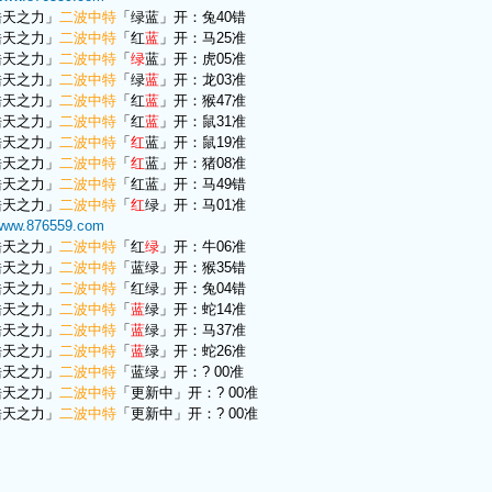
浩天之力」
二波中特
「绿蓝」开：兔40错
浩天之力」
二波中特
「红
蓝
」开：马25准
浩天之力」
二波中特
「
绿
蓝」开：虎05准
浩天之力」
二波中特
「绿
蓝
」开：龙03准
浩天之力」
二波中特
「红
蓝
」开：猴47准
浩天之力」
二波中特
「红
蓝
」开：鼠31准
浩天之力」
二波中特
「
红
蓝」开：鼠19准
浩天之力」
二波中特
「
红
蓝」开：猪08准
浩天之力」
二波中特
「红蓝」开：马49错
浩天之力」
二波中特
「
红
绿」开：马01准
www.876559.com
浩天之力」
二波中特
「红
绿
」开：牛06准
浩天之力」
二波中特
「蓝绿」开：猴35错
浩天之力」
二波中特
「红绿」开：兔04错
浩天之力」
二波中特
「
蓝
绿」开：蛇14准
浩天之力」
二波中特
「
蓝
绿」开：马37准
浩天之力」
二波中特
「
蓝
绿」开：蛇26准
浩天之力」
二波中特
「蓝绿」开：? 00准
浩天之力」
二波中特
「更新中」开：? 00准
浩天之力」
二波中特
「更新中」开：? 00准