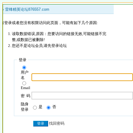
 »
雷锋精英论坛876557.com
没有登录或者您没有权限访问此页面，可能有如下几个原因:
读取数据错误,原因：您要访问的链接无效,可能链接不完
整,或数据已被删除!
您还不是论坛会员,请先登录论坛
登录
用户
名
Email
密 码
隐身
是
否
登录
找回密码