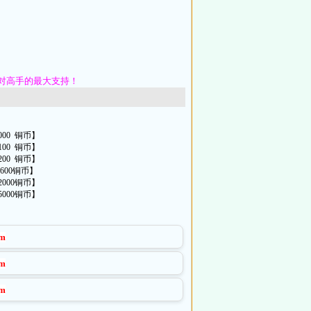
对高手的最大支持！
送000 铜币】
100 铜币】
200 铜币】
送600铜币】
2000铜币】
5000铜币】
om
om
om