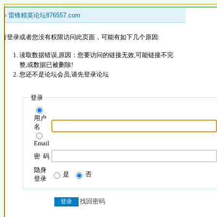
 »
雷锋精英论坛876557.com
没有登录或者您没有权限访问此页面，可能有如下几个原因:
读取数据错误,原因：您要访问的链接无效,可能链接不完
整,或数据已被删除!
您还不是论坛会员,请先登录论坛
登录
用户
名
Email
密 码
隐身
是
否
登录
找回密码