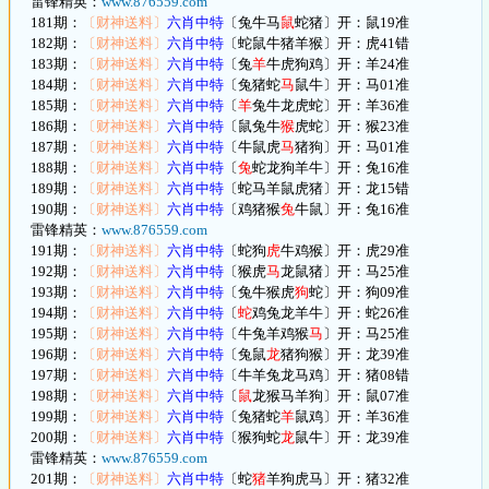
雷锋精英：
www.876559.com
181期：
〔财神送料〕
六肖中特
〔兔牛马
鼠
蛇猪〕开：鼠19准
182期：
〔财神送料〕
六肖中特
〔蛇鼠牛猪羊猴〕开：虎41错
183期：
〔财神送料〕
六肖中特
〔兔
羊
牛虎狗鸡〕开：羊24准
184期：
〔财神送料〕
六肖中特
〔兔猪蛇
马
鼠牛〕开：马01准
185期：
〔财神送料〕
六肖中特
〔
羊
兔牛龙虎蛇〕开：羊36准
186期：
〔财神送料〕
六肖中特
〔鼠兔牛
猴
虎蛇〕开：猴23准
187期：
〔财神送料〕
六肖中特
〔牛鼠虎
马
猪狗〕开：马01准
188期：
〔财神送料〕
六肖中特
〔
兔
蛇龙狗羊牛〕开：兔16准
189期：
〔财神送料〕
六肖中特
〔蛇马羊鼠虎猪〕开：龙15错
190期：
〔财神送料〕
六肖中特
〔鸡猪猴
兔
牛鼠〕开：兔16准
雷锋精英：
www.876559.com
191期：
〔财神送料〕
六肖中特
〔蛇狗
虎
牛鸡猴〕开：虎29准
192期：
〔财神送料〕
六肖中特
〔猴虎
马
龙鼠猪〕开：马25准
193期：
〔财神送料〕
六肖中特
〔兔牛猴虎
狗
蛇〕开：狗09准
194期：
〔财神送料〕
六肖中特
〔
蛇
鸡兔龙羊牛〕开：蛇26准
195期：
〔财神送料〕
六肖中特
〔牛兔羊鸡猴
马
〕开：马25准
196期：
〔财神送料〕
六肖中特
〔兔鼠
龙
猪狗猴〕开：龙39准
197期：
〔财神送料〕
六肖中特
〔牛羊兔龙马鸡〕开：猪08错
198期：
〔财神送料〕
六肖中特
〔
鼠
龙猴马羊狗〕开：鼠07准
199期：
〔财神送料〕
六肖中特
〔兔猪蛇
羊
鼠鸡〕开：羊36准
200期：
〔财神送料〕
六肖中特
〔猴狗蛇
龙
鼠牛〕开：龙39准
雷锋精英：
www.876559.com
201期：
〔财神送料〕
六肖中特
〔蛇
猪
羊狗虎马〕开：猪32准