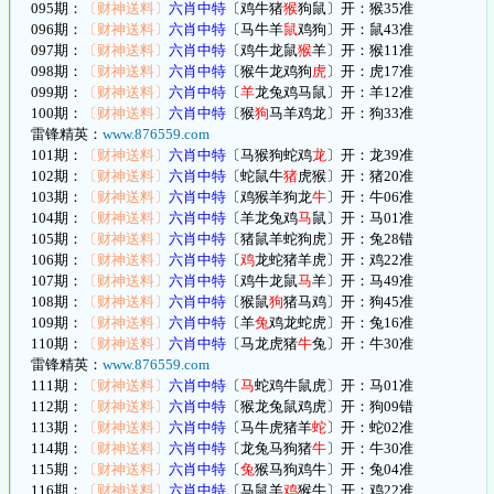
095期：
〔财神送料〕
六肖中特
〔鸡牛猪
猴
狗鼠〕开：猴35准
096期：
〔财神送料〕
六肖中特
〔马牛羊
鼠
鸡狗〕开：鼠43准
097期：
〔财神送料〕
六肖中特
〔鸡牛龙鼠
猴
羊〕开：猴11准
098期：
〔财神送料〕
六肖中特
〔猴牛龙鸡狗
虎
〕开：虎17准
099期：
〔财神送料〕
六肖中特
〔
羊
龙兔鸡马鼠〕开：羊12准
100期：
〔财神送料〕
六肖中特
〔猴
狗
马羊鸡龙〕开：狗33准
雷锋精英：
www.876559.com
101期：
〔财神送料〕
六肖中特
〔马猴狗蛇鸡
龙
〕开：龙39准
102期：
〔财神送料〕
六肖中特
〔蛇鼠牛
猪
虎猴〕开：猪20准
103期：
〔财神送料〕
六肖中特
〔鸡猴羊狗龙
牛
〕开：牛06准
104期：
〔财神送料〕
六肖中特
〔羊龙兔鸡
马
鼠〕开：马01准
105期：
〔财神送料〕
六肖中特
〔猪鼠羊蛇狗虎〕开：兔28错
106期：
〔财神送料〕
六肖中特
〔
鸡
龙蛇猪羊虎〕开：鸡22准
107期：
〔财神送料〕
六肖中特
〔鸡牛龙鼠
马
羊〕开：马49准
108期：
〔财神送料〕
六肖中特
〔猴鼠
狗
猪马鸡〕开：狗45准
109期：
〔财神送料〕
六肖中特
〔羊
兔
鸡龙蛇虎〕开：兔16准
110期：
〔财神送料〕
六肖中特
〔马龙虎猪
牛
兔〕开：牛30准
雷锋精英：
www.876559.com
111期：
〔财神送料〕
六肖中特
〔
马
蛇鸡牛鼠虎〕开：马01准
112期：
〔财神送料〕
六肖中特
〔猴龙兔鼠鸡虎〕开：狗09错
113期：
〔财神送料〕
六肖中特
〔马牛虎猪羊
蛇
〕开：蛇02准
114期：
〔财神送料〕
六肖中特
〔龙兔马狗猪
牛
〕开：牛30准
115期：
〔财神送料〕
六肖中特
〔
兔
猴马狗鸡牛〕开：兔04准
116期：
〔财神送料〕
六肖中特
〔马鼠羊
鸡
猴牛〕开：鸡22准