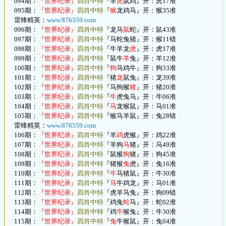
094期：
『世界纪录』
四肖中特
『羊
虎
鼠鸡』开：虎17准
095期：
『世界纪录』
四肖中特
『
猴
龙鸡马』开：猴35准
雷锋精英：
www.876559.com
096期：
『世界纪录』
四肖中特
『龙马
鼠
蛇』开：鼠43准
097期：
『世界纪录』
四肖中特
『马蛇兔猪』开：猴11错
098期：
『世界纪录』
四肖中特
『牛羊龙
虎
』开：虎17准
099期：
『世界纪录』
四肖中特
『鼠牛
羊
兔』开：羊12准
100期：
『世界纪录』
四肖中特
『
狗
马鸡牛』开：狗33准
101期：
『世界纪录』
四肖中特
『猪
龙
鼠兔』开：龙39准
102期：
『世界纪录』
四肖中特
『马狗猴
猪
』开：猪20准
103期：
『世界纪录』
四肖中特
『
牛
虎兔马』开：牛06准
104期：
『世界纪录』
四肖中特
『
马
龙猴鼠』开：马01准
105期：
『世界纪录』
四肖中特
『猴马羊鼠』开：兔28错
雷锋精英：
www.876559.com
106期：
『世界纪录』
四肖中特
『羊
鸡
虎猴』开：鸡22准
107期：
『世界纪录』
四肖中特
『羊狗
马
猪』开：马49准
108期：
『世界纪录』
四肖中特
『鼠猴
狗
猪』开：狗45准
109期：
『世界纪录』
四肖中特
『猪猴
兔
虎』开：兔16准
110期：
『世界纪录』
四肖中特
『
牛
马猪鼠』开：牛30准
111期：
『世界纪录』
四肖中特
『
马
牛鸡龙』开：马01准
112期：
『世界纪录』
四肖中特
『虎羊马兔』开：狗09错
113期：
『世界纪录』
四肖中特
『鸡兔
蛇
马』开：蛇02准
114期：
『世界纪录』
四肖中特
『鸡
牛
猴兔』开：牛30准
115期：
『世界纪录』
四肖中特
『
兔
牛猴鼠』开：兔04准