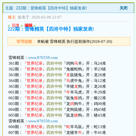
主题 :
222期：雷锋精英【四肖中特】独家发表!
关闭
楼主
发表于: 2026-02-09 22:07
u
回复
u
编辑
u
222期：雷锋精英【四肖中特】独家发表!
管理提醒：
本帖被 雷锋精英 执行提前操作(2026-07-20)
雷锋精英：
www.876559.com
361期：
『世界纪录』
四肖中特
『鸡狗
马
羊』开：马24准
362期：
『世界纪录』
四肖中特
『兔猴蛇狗』开：羊23错
363期：
『世界纪录』
四肖中特
『
龙
鼠猪兔』开：龙26准
364期：
『世界纪录』
四肖中特
『
马
虎牛兔』开：马12准
365期：
『世界纪录』
四肖中特
『羊猪
龙
狗』开：龙26准
001期：
『世界纪录』
四肖中特
『
牛
羊马虎』开：牛29准
002期：
『世界纪录』
四肖中特
『鼠兔
猴
鸡』开：猴22准
003期：
『世界纪录』
四肖中特
『龙
鸡
狗牛』开：鸡09准
004期：
『世界纪录』
四肖中特
『龙狗鼠猪』开：鸡45错
005期：
『世界纪录』
四肖中特
『鼠龙
猪
狗』开：猪43准
雷锋精英：
www.876559.com
006期：
『世界纪录』
四肖中特
『
蛇
羊马鼠』开：蛇13准
007期：
『世界纪录』
四肖中特
『龙猪羊
牛
』开：牛41准