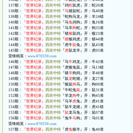
137期：
『世界纪录』
四肖中特
『鸡
蛇
鼠虎』开：蛇26准
138期：
『世界纪录』
四肖中特
『
马
猪鼠蛇』开：马49准
139期：
『世界纪录』
四肖中特
『蛇狗马龙』开：羊24错
140期：
『世界纪录』
四肖中特
『马
兔
鸡狗』开：兔16准
141期：
『世界纪录』
四肖中特
『马羊
狗
蛇』开：狗33准
142期：
『世界纪录』
四肖中特
『猪
猴
鼠鸡』开：猴23准
143期：
『世界纪录』
四肖中特
『
猪
猴鸡虎』开：猪44准
144期：
『世界纪录』
四肖中特
『虎牛
鼠
兔』开：鼠43准
145期：
『世界纪录』
四肖中特
『
虎
鼠龙羊』开：虎05准
雷锋精英：
www.876559.com
146期：
『世界纪录』
四肖中特
『马
牛
鸡龙』开：牛42准
147期：
『世界纪录』
四肖中特
『虎猴兔鼠』开：马13错
148期：
『世界纪录』
四肖中特
『猪
羊
狗鸡』开：羊48准
149期：
『世界纪录』
四肖中特
『鼠
龙
蛇猪』开：龙27准
150期：
『世界纪录』
四肖中特
『猴鼠
狗
马』开：狗09准
151期：
『世界纪录』
四肖中特
『牛蛇兔
鼠
』开：鼠31准
152期：
『世界纪录』
四肖中特
『羊龙
狗
牛』开：狗45准
153期：
『世界纪录』
四肖中特
『马羊
虎
兔』开：虎41准
154期：
『世界纪录』
四肖中特
『鼠牛龙猪』开：虎41错
155期：
『世界纪录』
四肖中特
『
鼠
龙马兔』开：鼠07准
156期：
『世界纪录』
四肖中特
『兔牛
马
狗』开：马01准
雷锋精英：
www.876559.com
157期：
『世界纪录』
四肖中特
『虎
兔
猴羊』开：兔40准