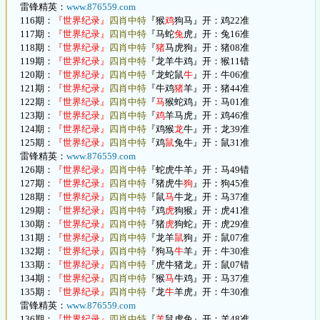
雷锋精英：
www.876559.com
116期：
『世界纪录』
四肖中特
『猴
鸡
狗马』开：鸡22准
117期：
『世界纪录』
四肖中特
『马蛇
兔
虎』开：兔16准
118期：
『世界纪录』
四肖中特
『
猪
马虎狗』开：猪08准
119期：
『世界纪录』
四肖中特
『龙羊牛鸡』开：猴11错
120期：
『世界纪录』
四肖中特
『龙蛇鼠
牛
』开：牛06准
121期：
『世界纪录』
四肖中特
『牛鸡
猪
羊』开：猪44准
122期：
『世界纪录』
四肖中特
『
马
猴蛇鸡』开：马01准
123期：
『世界纪录』
四肖中特
『
鸡
羊马虎』开：鸡46准
124期：
『世界纪录』
四肖中特
『鸡猴
龙
牛』开：龙39准
125期：
『世界纪录』
四肖中特
『鸡
鼠
兔牛』开：鼠31准
雷锋精英：
www.876559.com
126期：
『世界纪录』
四肖中特
『蛇虎牛羊』开：马49错
127期：
『世界纪录』
四肖中特
『猪虎牛
狗
』开：狗45准
128期：
『世界纪录』
四肖中特
『鼠
马
牛龙』开：马37准
129期：
『世界纪录』
四肖中特
『鸡
虎
狗猴』开：虎41准
130期：
『世界纪录』
四肖中特
『猪
虎
狗蛇』开：虎29准
131期：
『世界纪录』
四肖中特
『龙羊
鼠
狗』开：鼠07准
132期：
『世界纪录』
四肖中特
『狗马
牛
羊』开：牛30准
133期：
『世界纪录』
四肖中特
『虎牛猪龙』开：鼠07错
134期：
『世界纪录』
四肖中特
『猴
马
牛鸡』开：马37准
135期：
『世界纪录』
四肖中特
『龙
牛
羊虎』开：牛30准
雷锋精英：
www.876559.com
136期：
『世界纪录』
四肖中特
『
羊
鼠虎兔』开：羊48准