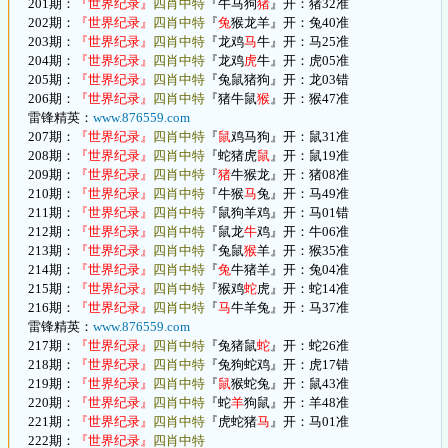
201期：
『世界纪录』
四肖中特
『牛马狗
猪
』开：猪32准
202期：
『世界纪录』
四肖中特
『
兔
猴龙羊』开：兔40准
203期：
『世界纪录』
四肖中特
『龙鸡
马
牛』开：马25准
204期：
『世界纪录』
四肖中特
『龙鸡
虎
牛』开：虎05准
205期：
『世界纪录』
四肖中特
『兔鼠猪狗』开：龙03错
206期：
『世界纪录』
四肖中特
『猪牛鼠
猴
』开：猴47准
雷锋精英：
www.876559.com
207期：
『世界纪录』
四肖中特
『
鼠
鸡马狗』开：鼠31准
208期：
『世界纪录』
四肖中特
『蛇猪虎
鼠
』开：鼠19准
209期：
『世界纪录』
四肖中特
『
猪
牛猴龙』开：猪08准
210期：
『世界纪录』
四肖中特
『牛猴
马
兔』开：马49准
211期：
『世界纪录』
四肖中特
『鼠狗羊鸡』开：马01错
212期：
『世界纪录』
四肖中特
『鼠龙
牛
鸡』开：牛06准
213期：
『世界纪录』
四肖中特
『兔鼠
猴
羊』开：猴35准
214期：
『世界纪录』
四肖中特
『
兔
牛猪羊』开：兔04准
215期：
『世界纪录』
四肖中特
『猴鸡
蛇
虎』开：蛇14准
216期：
『世界纪录』
四肖中特
『
马
牛羊兔』开：马37准
雷锋精英：
www.876559.com
217期：
『世界纪录』
四肖中特
『兔猪鼠
蛇
』开：蛇26准
218期：
『世界纪录』
四肖中特
『兔狗蛇鸡』开：虎17错
219期：
『世界纪录』
四肖中特
『
鼠
猴蛇兔』开：鼠43准
220期：
『世界纪录』
四肖中特
『蛇
羊
狗鼠』开：羊48准
221期：
『世界纪录』
四肖中特
『虎蛇猪
马
』开：马01准
222期：
『世界纪录』
四肖中特