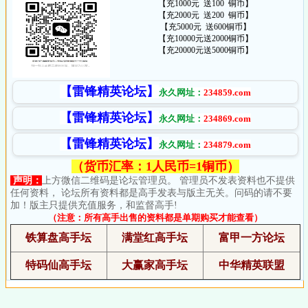
【充1000元 送100 铜币】
【充2000元 送200 铜币】
【充5000元 送600铜币】
【充10000元送2000铜币】
【充20000元送5000铜币】
【雷锋精英论坛】
永久网址：
234859
.com
【雷锋精英论坛】
永久网址：
234869
.com
【雷锋精英论坛】
永久网址：
234879
.com
（货币汇率：1人民币=1铜币）
声明：
上方微信二维码是论坛管理员。 管理员不发表资料也不提供
任何资料， 论坛所有资料都是高手发表与版主无关。问码的请不要
加！版主只提供充值服务，和监督高手!
（注意：所有高手出售的资料都是单期购买才能查看）
铁算盘高手坛
满堂红高手坛
富甲一方论坛
特码仙高手坛
大赢家高手坛
中华精英联盟