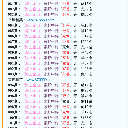
081期：
『海上金山』
家野中特
『
野兽
』开：虎17准
082期：
『海上金山』
家野中特
『
野兽
』开：龙27准
083期：
『海上金山』
家野中特
『
野兽
』开：虎05准
雷锋精英：
www.876559.com
084期：
『海上金山』
家野中特
『
野兽
』开：兔16准
085期：
『海上金山』
家野中特
『
野兽
』开：鼠19准
086期：
『海上金山』
家野中特
『
家禽
』开：羊12准
087期：
『海上金山』
家野中特
『
野兽
』开：蛇26准
088期：
『海上金山』
家野中特
『家禽』开：龙27错
089期：
『海上金山』
家野中特
『
家禽
』开：马49准
090期：
『海上金山』
家野中特
『
家禽
』开：羊36准
091期：
『海上金山』
家野中特
『
家禽
』开：马37准
092期：
『海上金山』
家野中特
『
家禽
』开：牛06准
093期：
『海上金山』
家野中特
『
野兽
』开：兔40准
雷锋精英：
www.876559.com
094期：
『海上金山』
家野中特
『
野兽
』开：虎17准
095期：
『海上金山』
家野中特
『
野兽
』开：猴35准
096期：
『海上金山』
家野中特
『
野兽
』开：鼠43准
097期：
『海上金山』
家野中特
『家禽』开：猴11错
098期：
『海上金山』
家野中特
『
野兽
』开：虎17准
099期：
『海上金山』
家野中特
『
家禽
』开：羊12准
100期：
『海上金山』
家野中特
『
家禽
』开：狗33准
101期：
『海上金山』
家野中特
『
野兽
』开：龙39准