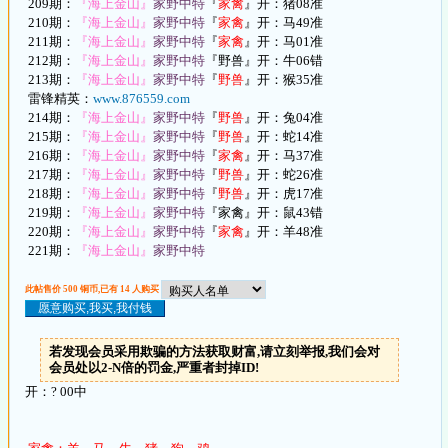
209期：
『海上金山』
家野中特
『
家禽
』开：猪08准
210期：
『海上金山』
家野中特
『
家禽
』开：马49准
211期：
『海上金山』
家野中特
『
家禽
』开：马01准
212期：
『海上金山』
家野中特
『野兽』开：牛06错
213期：
『海上金山』
家野中特
『
野兽
』开：猴35准
雷锋精英：
www.876559.com
214期：
『海上金山』
家野中特
『
野兽
』开：兔04准
215期：
『海上金山』
家野中特
『
野兽
』开：蛇14准
216期：
『海上金山』
家野中特
『
家禽
』开：马37准
217期：
『海上金山』
家野中特
『
野兽
』开：蛇26准
218期：
『海上金山』
家野中特
『
野兽
』开：虎17准
219期：
『海上金山』
家野中特
『家禽』开：鼠43错
220期：
『海上金山』
家野中特
『
家禽
』开：羊48准
221期：
『海上金山』
家野中特
此帖售价 500 铜币,已有 14 人购买
若发现会员采用欺骗的方法获取财富,请立刻举报,我们会对
会员处以2-N倍的罚金,严重者封掉ID!
开：? 00中