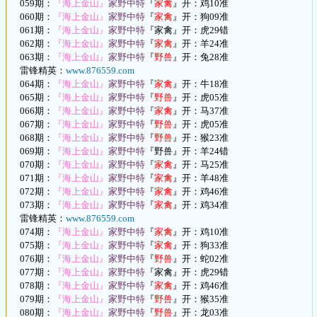
059期：
『海上金山』
家野中特
『
家禽
』开：鸡10准
060期：
『海上金山』
家野中特
『
家禽
』开：狗09准
061期：
『海上金山』
家野中特
『家禽』开：虎29错
062期：
『海上金山』
家野中特
『
家禽
』开：羊24准
063期：
『海上金山』
家野中特
『
野兽
』开：兔28准
雷锋精英：
www.876559.com
064期：
『海上金山』
家野中特
『
家禽
』开：牛18准
065期：
『海上金山』
家野中特
『
野兽
』开：虎05准
066期：
『海上金山』
家野中特
『
家禽
』开：马37准
067期：
『海上金山』
家野中特
『
野兽
』开：虎05准
068期：
『海上金山』
家野中特
『
野兽
』开：猴23准
069期：
『海上金山』
家野中特
『野兽』开：羊24错
070期：
『海上金山』
家野中特
『
家禽
』开：马25准
071期：
『海上金山』
家野中特
『
家禽
』开：羊48准
072期：
『海上金山』
家野中特
『
家禽
』开：鸡46准
073期：
『海上金山』
家野中特
『
家禽
』开：鸡34准
雷锋精英：
www.876559.com
074期：
『海上金山』
家野中特
『
家禽
』开：鸡10准
075期：
『海上金山』
家野中特
『
家禽
』开：狗33准
076期：
『海上金山』
家野中特
『
野兽
』开：蛇02准
077期：
『海上金山』
家野中特
『家禽』开：虎29错
078期：
『海上金山』
家野中特
『
家禽
』开：鸡46准
079期：
『海上金山』
家野中特
『
野兽
』开：猴35准
080期：
『海上金山』
家野中特
『
野兽
』开：龙03准