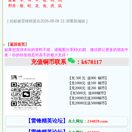
家禽：羊、马、牛、猪、狗、鸡
野兽：猴、蛇、龙、兔、虎、鼠
[ 此帖被雷锋精英在2026-08-08 21:38重新编辑 ]
u
【
返回首页
】
如果您觉得本站的资料不错，请截图分享到QQ群、微信群让更多的朋友中
奖！你的转发就是对高手的最大支持！
充值铜币联系
：k678117
【充 500 元 送000 铜币】
【充1000元 送100 铜币】
【充2000元 送200 铜币】
【充5000元 送600铜币】
【充10000元送2000铜币】
【充20000元送5000铜币】
【雷锋精英论坛】
永久网址：
234859
.com