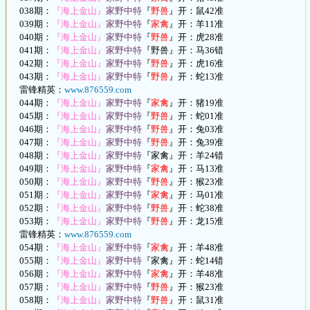
038期：
『海上金山』
家野中特
『
野兽
』开：鼠42准
039期：
『海上金山』
家野中特
『
家禽
』开：羊11准
040期：
『海上金山』
家野中特
『
野兽
』开：虎28准
041期：
『海上金山』
家野中特
『野兽』开：马36错
042期：
『海上金山』
家野中特
『
野兽
』开：虎16准
043期：
『海上金山』
家野中特
『
野兽
』开：蛇13准
雷锋精英：
www.876559.com
044期：
『海上金山』
家野中特
『
家禽
』开：猪19准
045期：
『海上金山』
家野中特
『
野兽
』开：蛇01准
046期：
『海上金山』
家野中特
『
野兽
』开：兔03准
047期：
『海上金山』
家野中特
『
野兽
』开：兔39准
048期：
『海上金山』
家野中特
『家禽』开：羊24错
049期：
『海上金山』
家野中特
『
家禽
』开：马13准
050期：
『海上金山』
家野中特
『
野兽
』开：猴23准
051期：
『海上金山』
家野中特
『
家禽
』开：马01准
052期：
『海上金山』
家野中特
『
野兽
』开：蛇38准
053期：
『海上金山』
家野中特
『
野兽
』开：龙15准
雷锋精英：
www.876559.com
054期：
『海上金山』
家野中特
『
家禽
』开：羊48准
055期：
『海上金山』
家野中特
『家禽』开：蛇14错
056期：
『海上金山』
家野中特
『
家禽
』开：羊48准
057期：
『海上金山』
家野中特
『
野兽
』开：猴23准
058期：
『海上金山』
家野中特
『
野兽
』开：鼠31准