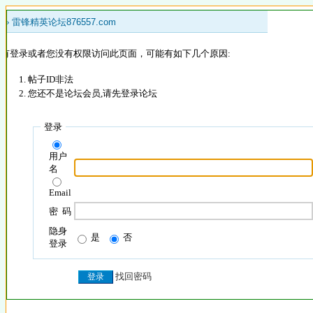
 »
雷锋精英论坛876557.com
没有登录或者您没有权限访问此页面，可能有如下几个原因:
帖子ID非法
您还不是论坛会员,请先登录论坛
登录
用户
名
Email
密 码
隐身
是
否
登录
找回密码