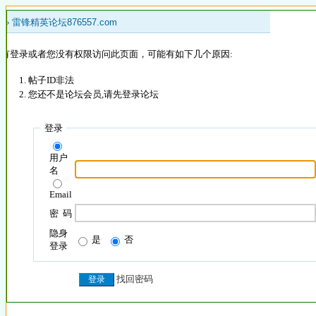
 »
雷锋精英论坛876557.com
没有登录或者您没有权限访问此页面，可能有如下几个原因:
帖子ID非法
您还不是论坛会员,请先登录论坛
登录
用户
名
Email
密 码
隐身
是
否
登录
找回密码