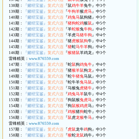
138期：
『赌经宝鉴』
复式六连
『鼠
鸡牛羊
兔牛』中3个
139期：
『赌经宝鉴』
复式六连
『
牛
狗羊
猴
虎马
』中5个
140期：
『赌经宝鉴』
复式六连
『
鸡兔马
鼠狗猪』中3个
141期：
『赌经宝鉴』
复式六连
『
猪狗蛇鸡
猴
鼠
』中5个
142期：
『赌经宝鉴』
复式六连
『羊
蛇猴
兔
牛狗
』中4个
143期：
『赌经宝鉴』
复式六连
『羊虎
马猪牛狗
』中4个
144期：
『赌经宝鉴』
复式六连
『猪
虎猴鼠狗
牛』中4个
145期：
『赌经宝鉴』
复式六连
『
猪
蛇
马牛羊
狗』中4个
146期：
『赌经宝鉴』
复式六连
『
猴猪鼠
羊鸡龙』中3个
雷锋精英：
www.876559.com
147期：
『赌经宝鉴』
复式六连
『蛇
鼠
狗
鸡兔牛
』中4个
148期：
『赌经宝鉴』
复式六连
『猪
猴羊鼠
狗
龙
』中4个
149期：
『赌经宝鉴』
复式六连
『蛇
牛猪兔
马鼠』中3个
150期：
『赌经宝鉴』
复式六连
『蛇牛羊
兔马鼠
』中3个
151期：
『赌经宝鉴』
复式六连
『马猴兔
虎猪牛
』中3个
152期：
『赌经宝鉴』
复式六连
『
鸡兔马羊
鼠牛』中4个
153期：
『赌经宝鉴』
复式六连
『狗鼠猴
兔虎马
』中3个
154期：
『赌经宝鉴』
复式六连
『狗
鼠猴鸡虎
马』中4个
155期：
『赌经宝鉴』
复式六连
『
鸡猴
猪
狗
蛇牛』中3个
156期：
『赌经宝鉴』
复式六连
『
鼠
虎
龙猴
牛
马
』中4个
雷锋精英：
www.876559.com
157期：
『赌经宝鉴』
复式六连
『
虎鼠
龙牛
鸡
狗』中3个
158期：
『赌经宝鉴』
复式六连
『
猴
蛇
龙鼠
鸡牛』中3个