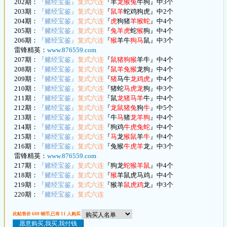
202期：
『赌经宝鉴』
复式六连
『羊
龙猴兔
牛狗』中3个
203期：
『赌经宝鉴』
复式六连
『
鼠羊
蛇鸡狗虎』中2个
204期：
『赌经宝鉴』
复式六连
『
虎
狗猪
羊猴蛇
』中4个
205期：
『赌经宝鉴』
复式六连
『
兔羊虎
蛇
猴
狗』中4个
206期：
『赌经宝鉴』
复式六连
『
猴
羊牛
狗马
鼠』中3个
雷锋精英：
www.876559.com
207期：
『赌经宝鉴』
复式六连
『
鼠猪狗猴
羊牛』中4个
208期：
『赌经宝鉴』
复式六连
『
鼠羊兔猴
龙狗』中4个
209期：
『赌经宝鉴』
复式六连
『
猪
马牛
龙鸡虎
』中4个
210期：
『赌经宝鉴』
复式六连
『猪蛇
马虎龙
狗』中3个
211期：
『赌经宝鉴』
复式六连
『鼠
龙猪马羊
牛』中4个
212期：
『赌经宝鉴』
复式六连
『
龙鼠猪兔
狗
牛
』中5个
213期：
『赌经宝鉴』
复式六连
『牛
马
猪
龙羊狗
』中4个
214期：
『赌经宝鉴』
复式六连
『狗鸡
牛虎兔蛇
』中4个
215期：
『赌经宝鉴』
复式六连
『
马
龙
猴鼠
羊
牛
』中4个
216期：
『赌经宝鉴』
复式六连
『兔猴
牛虎羊
龙』中3个
雷锋精英：
www.876559.com
217期：
『赌经宝鉴』
复式六连
『狗龙
蛇猴羊鼠
』中4个
218期：
『赌经宝鉴』
复式六连
『
猴
羊鼠虎马鸡』中4个
219期：
『赌经宝鉴』
复式六连
『猴羊
鼠虎鸡
龙』中3个
220期：
『赌经宝鉴』
复式六连
此帖售价 600 铜币,已有 11 人购买