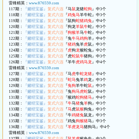
雷锋精英：
www.876559.com
117期：
『赌经宝鉴』
复式六连
『马
鼠
龙猪
蛇狗
』中3个
118期：
『赌经宝鉴』
复式六连
『
鸡兔马
羊牛蛇』中3个
119期：
『赌经宝鉴』
复式六连
『鼠狗
蛇猪鸡兔
』中4个
120期：
『赌经宝鉴』
复式六连
『狗龙
羊鼠牛
蛇』中3个
121期：
『赌经宝鉴』
复式六连
『
狗猴羊
马
牛
蛇』中4个
122期：
『赌经宝鉴』
复式六连
『兔
牛马鸡狗
羊』中4个
123期：
『赌经宝鉴』
复式六连
『
猪鸡
兔羊
虎
鼠』中3个
124期：
『赌经宝鉴』
复式六连
『
虎
狗
龙
猴蛇兔』中2个
125期：
『赌经宝鉴』
复式六连
『虎
蛇鼠牛
猪狗』中3个
126期：
『赌经宝鉴』
复式六连
『羊牛
虎鸡马龙
』中4个
雷锋精英：
www.876559.com
127期：
『赌经宝鉴』
复式六连
『马
虎
牛
蛇龙猪
』中4个
128期：
『赌经宝鉴』
复式六连
『
蛇马
兔羊
鸡
龙』中3个
129期：
『赌经宝鉴』
复式六连
『
兔狗
羊牛蛇
鼠
』中3个
130期：
『赌经宝鉴』
复式六连
『兔
狗马虎蛇
鼠』中4个
131期：
『赌经宝鉴』
复式六连
『猴鸡
蛇狗猪马
』中4个
132期：
『赌经宝鉴』
复式六连
『
牛
马
猪
兔
羊
狗』中3个
133期：
『赌经宝鉴』
复式六连
『
马
虎
鼠猴
狗兔』中3个
134期：
『赌经宝鉴』
复式六连
『牛
鸡猪兔
鼠龙』中3个
135期：
『赌经宝鉴』
复式六连
『鸡兔
狗猴猪
马』中3个
136期：
『赌经宝鉴』
复式六连
『
羊虎龙马
猪狗马』中4个
雷锋精英：
www.876559.com
137期：
『赌经宝鉴』
复式六连
『
鼠羊虎
猴兔牛』中3个